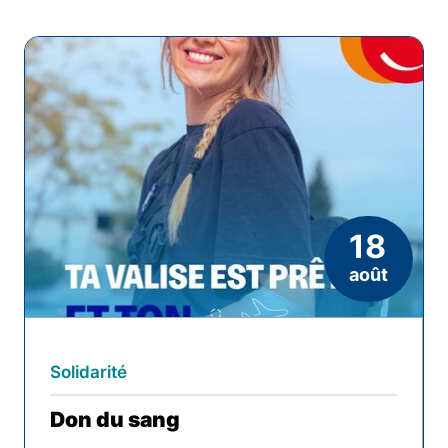
Résultats
de
la
recherche
18
août
Solidarité
Don du sang