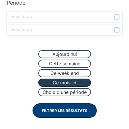
événements
Période
Du
au
Aujourd'hui
Cette semaine
Ce week end
Ce mois-ci
Choix d'une période