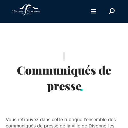
Aller au menu
Aller au contenu
Recherc
Aller à la recherche
sur
le
site
Communiqués de
presse
Vous retrouvez dans cette rubrique l'ensemble des
communiqués de presse de la ville de Divonne-les-