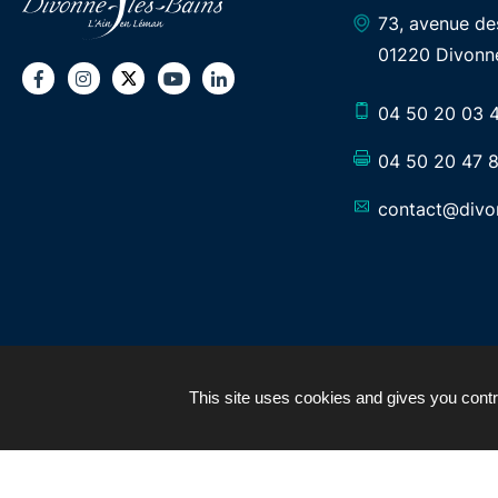
73, avenue d
01220 Divonne
Twitter
Facebook
Instagram
Youtube
LinkedIn
04 50 20 03 
04 50 20 47 
contact@divon
This site uses cookies and gives you contr
PLAN DU SITE