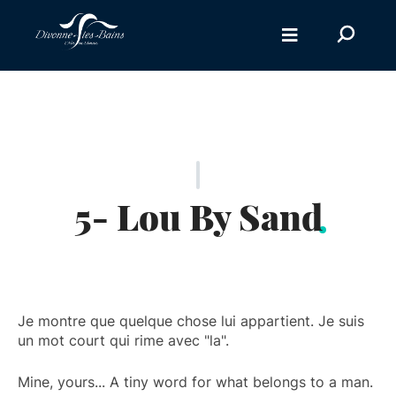
Aller au menu
Aller au contenu
Recherc
Aller à la recherche
sur
le
site
5- Lou By Sand
Je montre que quelque chose lui appartient. Je suis
un mot court qui rime avec "la".
Mine, yours... A tiny word for what belongs to a man.