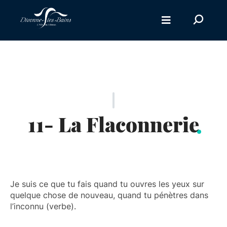
Aller au menu
Aller au contenu
Recherc
Aller à la recherche
sur
le
site
11- La Flaconnerie
Je suis ce que tu fais quand tu ouvres les yeux sur
quelque chose de nouveau, quand tu pénètres dans
l’inconnu (verbe).