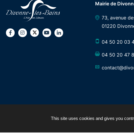
Mairie de Divonn
73, avenue d
01220 Divonne
Twitter
Facebook
Instagram
Youtube
LinkedIn
04 50 20 03 
04 50 20 47 
contact@divon
This site uses cookies and gives you contr
PLAN DU SITE