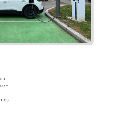
 du
ce -
rnes
-