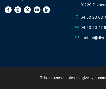
01220 Divonne
Twitter
Facebook
Instagram
Youtube
LinkedIn
04 50 20 03 
04 50 20 47 
contact@divon
This site uses cookies and gives you contr
PLAN DU SITE