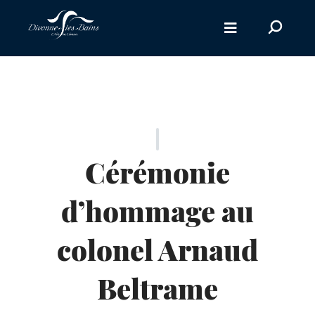
Aller au menu
Recherc
sur
le
site
Cérémonie
d’hommage au
colonel Arnaud
Beltrame