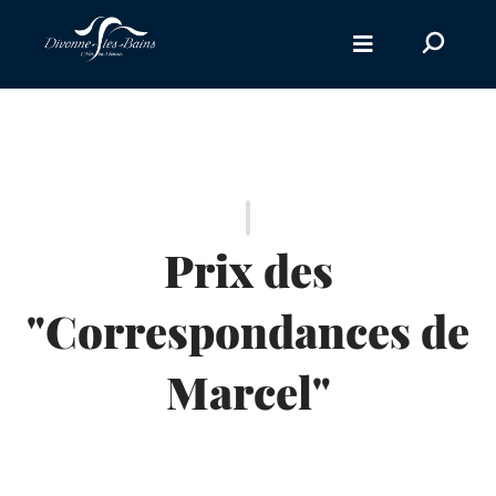
Aller au menu
Recherc
sur
le
site
Prix des
"Correspondances de
Marcel"