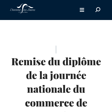
Aller au menu
Recherc
sur
le
site
Remise du diplôme
de la journée
nationale du
commerce de