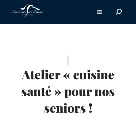
Aller au menu
Recherc
sur
le
site
Atelier « cuisine
santé » pour nos
seniors !