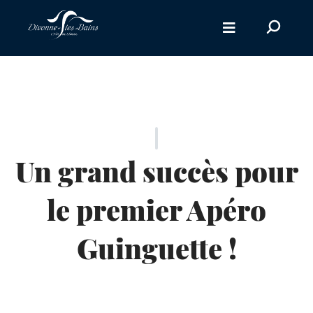
Aller au menu
Recherc
sur
le
site
Un grand succès pour
le premier Apéro
Guinguette !