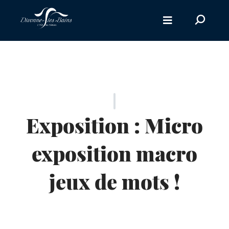
Aller au menu
Aller au contenu
Recherc
Aller à la recherche
sur
le
site
Exposition : Micro
exposition macro
jeux de mots !