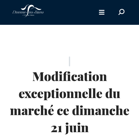
Aller au menu
Aller au contenu
Recherc
Aller à la recherche
sur
le
site
Modification
exceptionnelle du
marché ce dimanche
21 juin